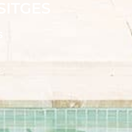
SITGES
S