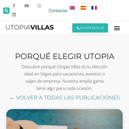
Contactar
+34 699 56 15 48
Todas las Villas
Villas cerca de la Pla
Villas Cerca de Sitges
Eventos y Reu
Estancias Men
Ofertas Espe
PORQUÉ ELEGIR UTOPIA
Descubre porqué Utopia Villas es tu elección
ideal en Sitges para vacaciones, eventos o
viajes de empresa. Nuestra amplia gama
tiene algo para cada ocasión.
← VOLVER A TODAS LAS PUBLICACIONES