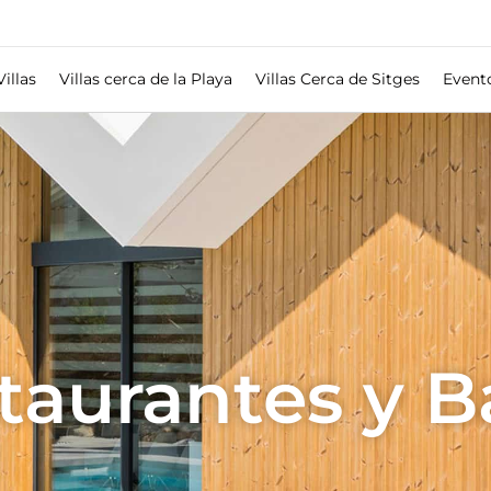
Villas
Villas cerca de la Playa
Villas Cerca de Sitges
Event
taurantes y B