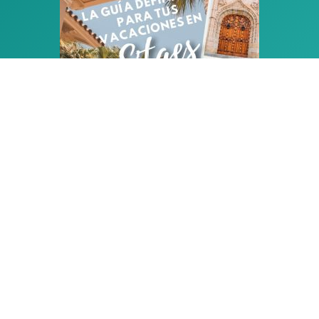
PLANIFICA LAS
VACACIONES
PERFECTAS
EN SITGES
Descarga tu copia gratuita de nuestra Guía
Definitiva de Sitges: 25 páginas de consejos e
ideas de expertos para ayudarte a planificar
las vacaciones de tu vida en Sitges, ¡en
cualquier época del año!