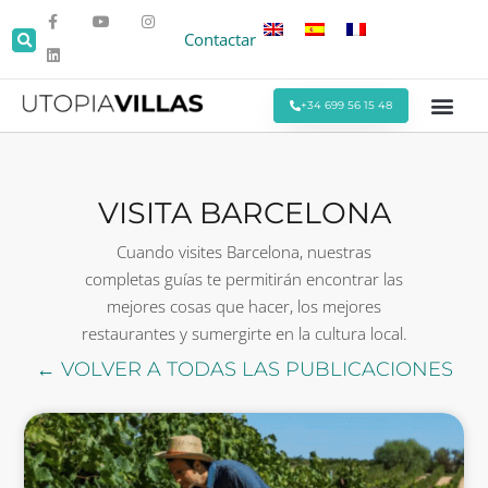
Contactar
+34 699 56 15 48
Todas las Villas
Villas cerca de la Pla
Villas Cerca de Sitges
Eventos y Reu
Estancias Men
Ofertas Espe
VISITA BARCELONA
Cuando visites Barcelona, nuestras
completas guías te permitirán encontrar las
mejores cosas que hacer, los mejores
restaurantes y sumergirte en la cultura local.
← VOLVER A TODAS LAS PUBLICACIONES