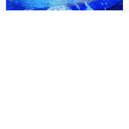
MASIA FONTANAL
13 habitaciones con baño y capacidad para 28
personas en total. Capacidad para 120…
28
13
11
20