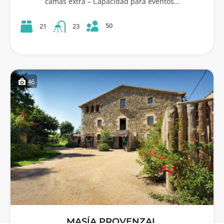
camas extra – Capacidad para eventos…
50
21
23
46
MASÍA PROVENZAL