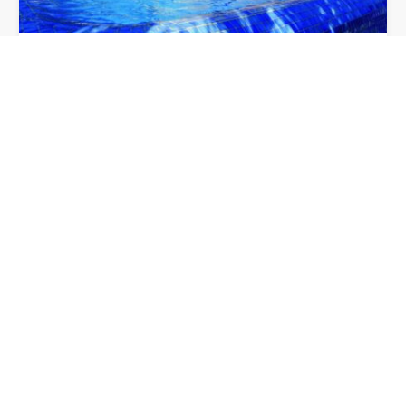
MASIA FONTANAL
13 habitaciones con baño y capacidad para 28
personas en total. Capacidad para 120…
28
13
11
20