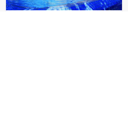
MASIA FONTANAL
13 habitaciones con baño y capacidad para 28
personas en total. Capacidad para 120…
28
13
11
20