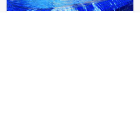
MASIA FONTANAL
13 habitaciones con baño y capacidad para 28
personas en total. Capacidad para 120…
28
13
11
20