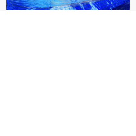
MASIA FONTANAL
13 habitaciones con baño y capacidad para 28
personas en total. Capacidad para 120…
28
13
11
20