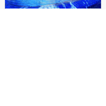
MASIA FONTANAL
13 habitaciones con baño y capacidad para 28
personas en total. Capacidad para 120…
28
13
11
20