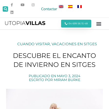
Contactar
+34 699 56 15 48
Todas las Villas
Villas cerca de la Pla
Villas Cerca de Sitges
Eventos y Reu
Estancias Men
Ofertas Espe
CUANDO VISITAR
,
VACACIONES EN SITGES
DESCUBRE EL ENCANTO
DE INVIERNO EN SITGES
PUBLICADO EN
MAYO 3, 2024
ESCRITO POR
MIRIAM BURKE