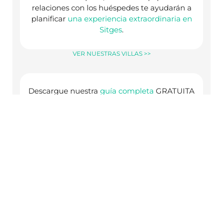
relaciones con los huéspedes te ayudarán a
planificar
una experiencia extraordinaria en
Sitges
.
VER NUESTRAS VILLAS >>
Descargue nuestra
guía completa
GRATUITA
de 25 páginas para ayudarle a
planificar las
vacaciones perfectas en Sitges
, desde
restaurantes y actividades hasta excursiones
de un día.