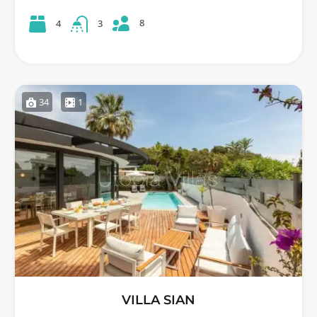
8
4
3
34
1
VILLA SIAN