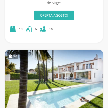
de Sitges
OFERTA AGOSTO!
18
10
6
50