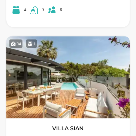
8
4
3
34
1
VILLA SIAN