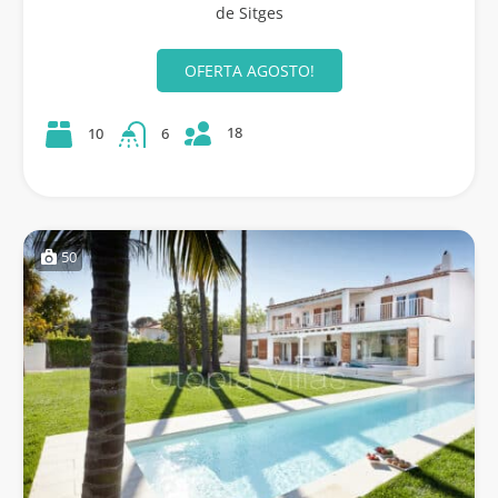
de Sitges
OFERTA AGOSTO!
18
10
6
50