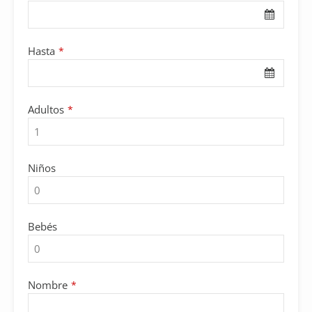
Hasta
*
Email
Adultos
*
Address
*
Niños
Bebés
Nombre
*