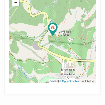
−
Leaflet
| ©
OpenStreetMap
contributors