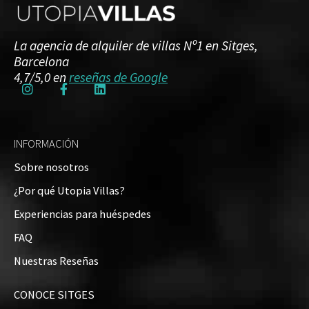
Piscina :
Sí, privada
Barbacoa :
Sí
La agencia de alquiler de villas Nº1 en Sitges,
Aire acondicionado :
disponible en toda la casa
Barcelona
4,7/5,0 en
reseñas de Google
Es posible que no quiera salir de esta propiedad
durante su estancia. Sin embargo, si decide
aventurarse fuera de este paraíso, hay algunas
INFORMACIÓN
excursiones maravillosas cerca.
Sobre nosotros
¿Por qué Utopia Villas?
Capacidad
Experiencias para huéspedes
Hasta 6 huéspedes
FAQ
Situación de la Villa en el mapa
Nuestras Reseñas
+
CONOCE SITGES