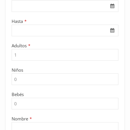
Hasta
*
Email
Adultos
*
Address
*
Niños
Bebés
Nombre
*