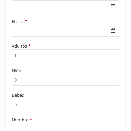
Hasta
*
Adultos
*
Niños
Bebés
Phone
Nombre
*
Number
*