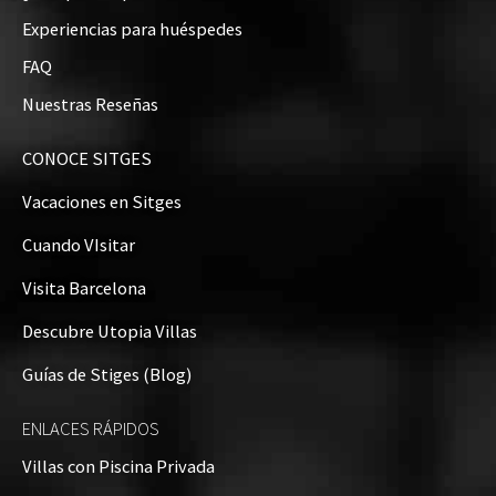
Experiencias para huéspedes
Hasta 8 húespedes
FAQ
Situación de la Villa en el mapa
Nuestras Reseñas
+
CONOCE SITGES
−
Vacaciones en Sitges
Cuando VIsitar
Visita Barcelona
Descubre Utopia Villas
Guías de Stiges (Blog)
ENLACES RÁPIDOS
Villas con Piscina Privada