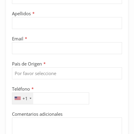
Apellidos
*
Website
Email
*
URL
*
País de Origen
*
Teléfono
*
+1
Comentarios adicionales