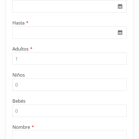
Hasta
*
Website
Adultos
*
URL
*
Niños
Bebés
Nombre
*