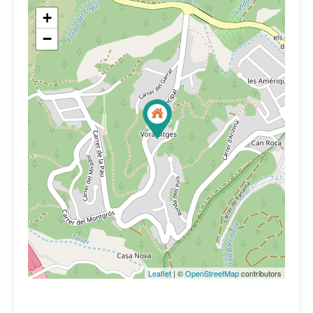
+
−
Leaflet
| ©
OpenStreetMap
contributors