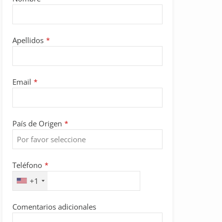
Apellidos
*
Email
*
País de Origen
*
Your
Teléfono
*
Website
*
+1
Comentarios adicionales