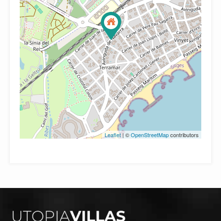
Leaflet
| ©
OpenStreetMap
contributors