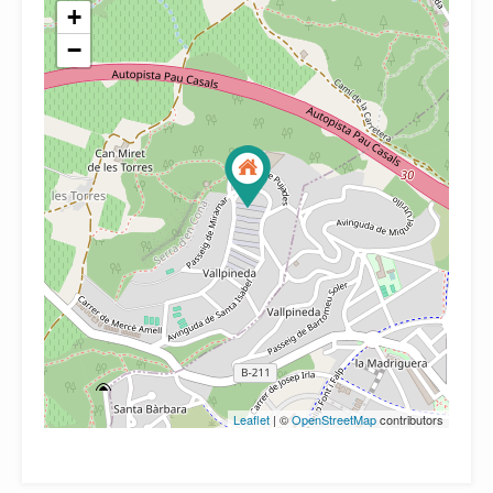
+
−
Leaflet
| ©
OpenStreetMap
contributors