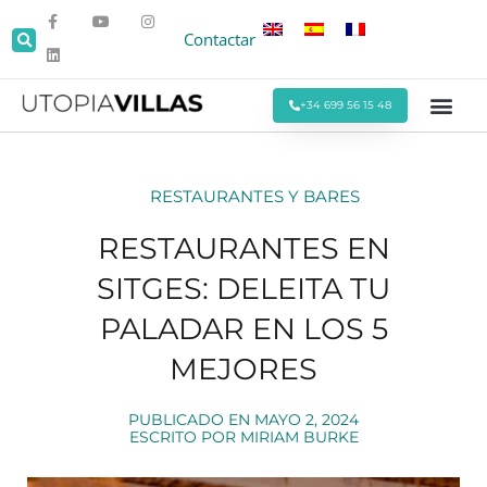
Contactar
+34 699 56 15 48
Todas las Villas
Villas cerca de la Pla
Villas Cerca de Sitges
Eventos y Reu
Estancias Men
Ofertas Espe
RESTAURANTES Y BARES
RESTAURANTES EN
SITGES: DELEITA TU
PALADAR EN LOS 5
MEJORES
PUBLICADO EN
MAYO 2, 2024
ESCRITO POR
MIRIAM BURKE