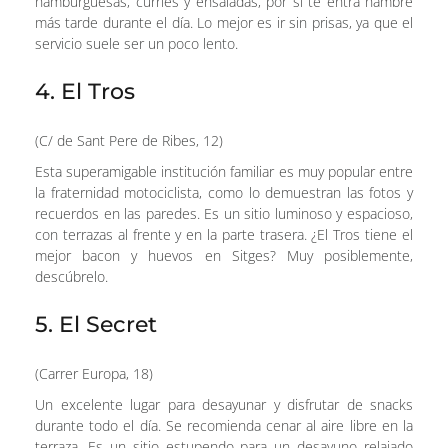
hamburguesas, curries y ensaladas, por si te entra hambre
más tarde durante el día. Lo mejor es ir sin prisas, ya que el
servicio suele ser un poco lento.
4. El Tros
(C/ de Sant Pere de Ribes, 12)
Esta superamigable institución familiar es muy popular entre
la fraternidad motociclista, como lo demuestran las fotos y
recuerdos en las paredes. Es un sitio luminoso y espacioso,
con terrazas al frente y en la parte trasera. ¿El Tros tiene el
mejor bacon y huevos en Sitges? Muy posiblemente,
descúbrelo.
5. El Secret
(Carrer Europa, 18)
Un excelente lugar para desayunar y disfrutar de snacks
durante todo el día. Se recomienda cenar al aire libre en la
terraza. Es un sitio estupendo para un desayuno relajado