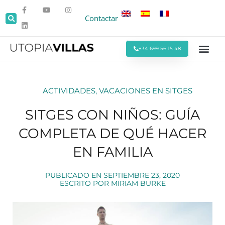
Contactar
+34 699 56 15 48
Todas las Villas
Villas cerca de la Pla
Villas Cerca de Sitges
Eventos y Reu
Estancias Men
Ofertas Espe
ACTIVIDADES
,
VACACIONES EN SITGES
SITGES CON NIÑOS: GUÍA
COMPLETA DE QUÉ HACER
EN FAMILIA
PUBLICADO EN
SEPTIEMBRE 23, 2020
ESCRITO POR
MIRIAM BURKE