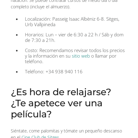
natación. Se puede contratar cursos de medio día o día
completo (incluye el almuerzo).
Localización: Passeig Isaac Albèniz 6-8. Sitges,
Urb Vallpineda
Horarios: Lun – vier de 6:30 a 22 h / Sáb y dom
de 7:30 a 21h.
Costo: Recomendamos revisar todos los precios
y la información en su
sitio web
o llamar por
teléfono.
Teléfono: +34 938 940 116
¿Es hora de relajarse?
¿Te apetece ver una
película?
Siéntate, come palomitas y tómate un pequeño descanso
en el
Cine Club de Sitges.