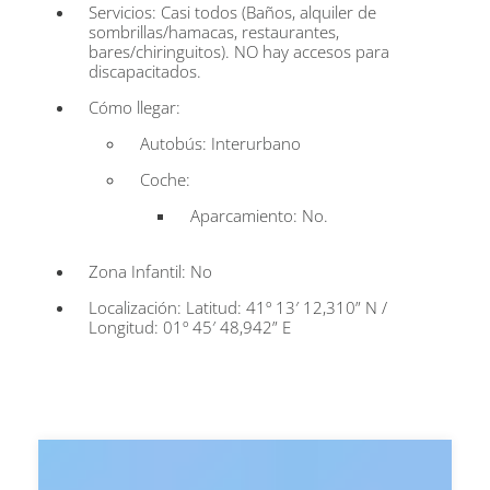
Servicios: Casi todos (Baños, alquiler de
sombrillas/hamacas, restaurantes,
bares/chiringuitos). NO hay accesos para
discapacitados.
Cómo llegar:
Autobús: Interurbano
Coche:
Aparcamiento: No.
Zona Infantil: No
Localización: Latitud: 41º 13′ 12,310” N /
Longitud: 01º 45′ 48,942” E