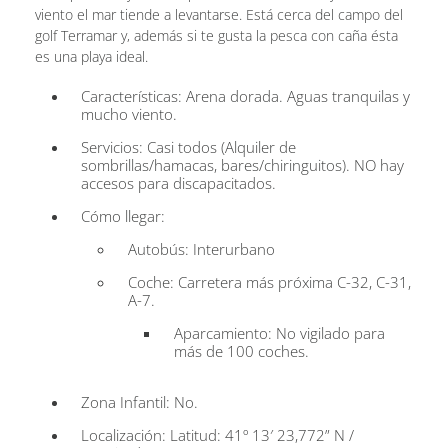
viento el mar tiende a levantarse. Está cerca del campo del
golf Terramar y, además si te gusta la pesca con caña ésta
es una playa ideal.
Características: Arena dorada. Aguas tranquilas y
mucho viento.
Servicios: Casi todos (Alquiler de
sombrillas/hamacas, bares/chiringuitos). NO hay
accesos para discapacitados.
Cómo llegar:
Autobús: Interurbano
Coche: Carretera más próxima C-32, C-31,
A-7.
Aparcamiento: No vigilado para
más de 100 coches.
Zona Infantil: No.
Localización: Latitud: 41º 13′ 23,772” N /