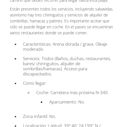
camino que debes recorrer para llegar hasta esta playa.
Están presentes todos los servicios, incluyendo salvavidas,
asimismo hay tres chiringuitos y servicios de alquiler de
sombrillas, hamacas y patines. Es importante acotar que
sólo se puede llegar en coche. En el paseo se encuentran
varios restaurantes donde se puede comer.
Características: Arena dorada / grava. Oleaje
moderado.
Servicios: Todos (Baños, duchas, restaurantes,
bares/ chiringuitos, alquiler de
sombrillas/hamacas). Acceso para
discapacitados.
Cómo llegar:
Coche: Carretera más próxima N-340.
Aparcamiento: No.
Zona Infantil: No.
Localización: Latitud: 39º 46′ 24,199″ N /