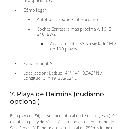
discapacitados.
Cómo llegar:
Autobús: Urbano / Interurbano
Coche: Carretera más próxima A-16, C-
246, BV-2111.
Aparcamiento: Sí/ No vigilado/ Más
de 100 plazas
Zona Infantil: Sí.
Localización: Latitud: 41º 14′ 10,942” N /
Longitud: 01º 49′ 38,962” E
7. Playa de Balmins (nudismo
opcional)
Esta playa de Sitges se encuentra al norte de la iglesia (10
minutos a pie) y detrás está el interesante cementerio de
Sant Sebastià. Tiene una longitud total de 250m y lo mejor