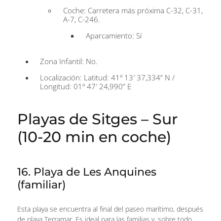
Coche: Carretera más próxima C-32, C-31,
A-7, C-246.
Aparcamiento: Sí
Zona Infantil: No.
Localización: Latitud: 41º 13′ 37,334” N /
Longitud: 01º 47′ 24,990” E
Playas de Sitges – Sur
(10-20 min en coche)
16. Playa de Les Anquines
(familiar)
Esta playa se encuentra al final del paseo marítimo, después
de playa Terramar. Es ideal para las familias y, sobre todo,