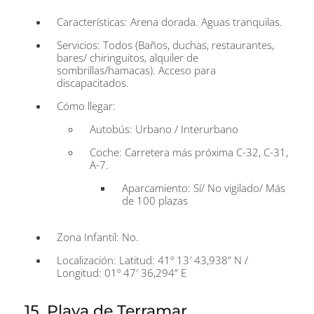
Características: Arena dorada. Aguas tranquilas.
Servicios: Todos (Baños, duchas, restaurantes,
bares/ chiringuitos, alquiler de
sombrillas/hamacas). Acceso para
discapacitados.
Cómo llegar:
Autobús: Urbano / Interurbano
Coche: Carretera más próxima C-32, C-31,
A-7.
Aparcamiento: Sí/ No vigilado/ Más
de 100 plazas
Zona Infantil: No.
Localización: Latitud: 41º 13′ 43,938” N /
Longitud: 01º 47′ 36,294” E
15. Playa de Terramar