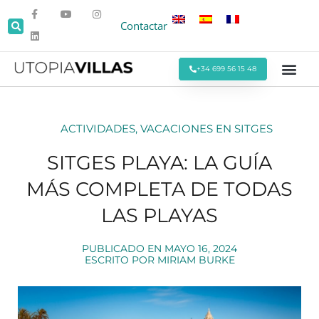
Contactar
+34 699 56 15 48
Todas las Villas
Villas cerca de la Pla
Villas Cerca de Sitges
Eventos y Reu
Estancias Men
Ofertas Espe
ACTIVIDADES
,
VACACIONES EN SITGES
SITGES PLAYA: LA GUÍA
MÁS COMPLETA DE TODAS
LAS PLAYAS
PUBLICADO EN
MAYO 16, 2024
ESCRITO POR
MIRIAM BURKE