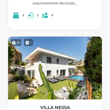
exquisitamente decorada…
8
4
3
29
1
VILLA NESSA