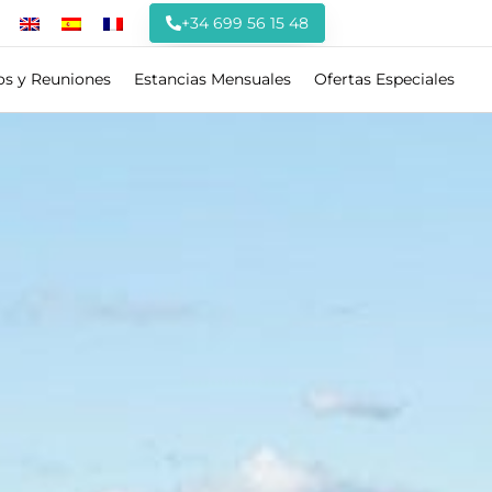
+34 699 56 15 48
os y Reuniones
Estancias Mensuales
Ofertas Especiales