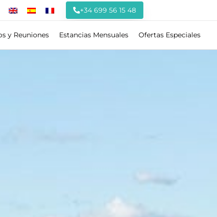
+34 699 56 15 48
os y Reuniones
Estancias Mensuales
Ofertas Especiales