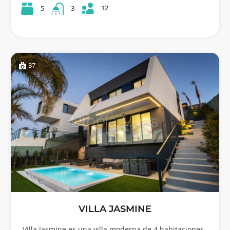
12
5
3
37
VILLA JASMINE
Villa Jasmine es una villa moderna de 4 habitaciones ,