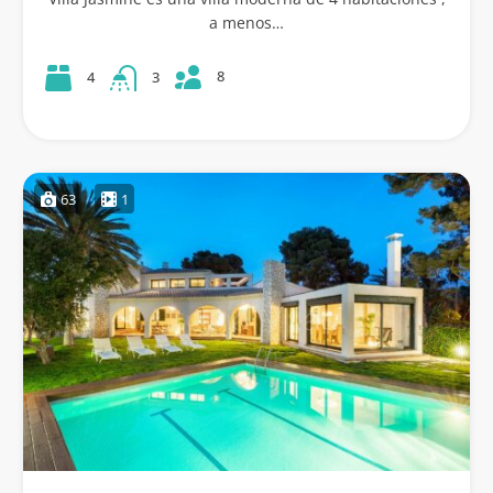
a menos…
8
4
3
63
1