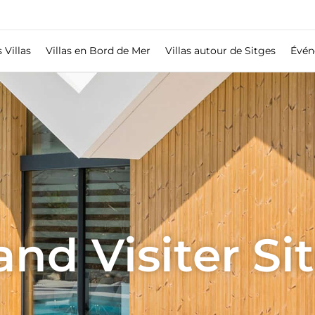
 Villas
Villas en Bord de Mer
Villas autour de Sitges
Évén
nd Visiter Si