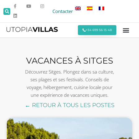
Contacter
+34 699 56 15 48
Toutes les Villas
Villas en Bo
Villas autour de Sitges
Événements et
Séjours Mens
Offres Spéci
VACANCES À SITGES
Découvrez Sitges. Plongez dans sa culture,
ses plages et ses festivals. Conseils de
voyage, hébergement, cuisine locale pour
une expérience de vacances uniques.
← RETOUR À TOUS LES POSTES