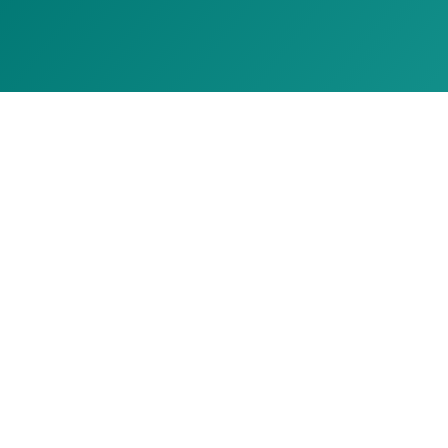
The #1 Villa Rental Agency in Sitges, Barcelona
4.7/5.0 on
Google Reviews