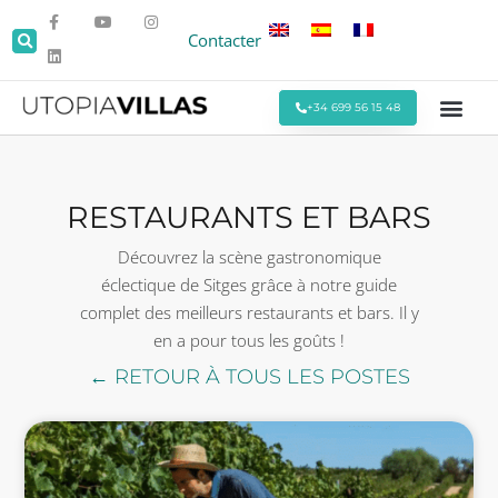
Contacter
+34 699 56 15 48
Toutes les Villas
Villas en Bo
Villas autour de Sitges
Événements et
Séjours Mens
Offres Spéci
RESTAURANTS ET BARS
Découvrez la scène gastronomique
éclectique de Sitges grâce à notre guide
complet des meilleurs restaurants et bars. Il y
en a pour tous les goûts !
← RETOUR À TOUS LES POSTES