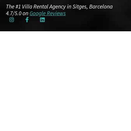
The #1 Villa Rental Agency in Sitges, Barcelona
4.7/5.0 on
Google Reviews
INFORMATION
About Us
Why Choose Utopia Villas
Guest Experiences
FAQ
Our Reviews
KNOW SITGES
ORGANISEZ VOS VACANCES
Sitges Holidays
PARFAITES
À SITGES
When to Visit