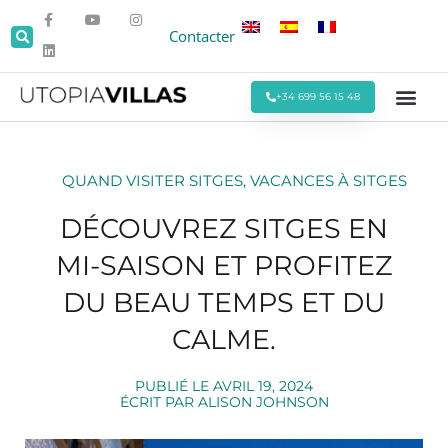
Contacter
+34 699 56 15 48
Toutes les Villas
Villas en Bo
Villas autour de Sitges
Événements et
Séjours Mens
Offres Spéci
QUAND VISITER SITGES
,
VACANCES À SITGES
DÉCOUVREZ SITGES EN
MI-SAISON ET PROFITEZ
DU BEAU TEMPS ET DU
CALME.
PUBLIÉ LE
AVRIL 19, 2024
ÉCRIT PAR
ALISON JOHNSON