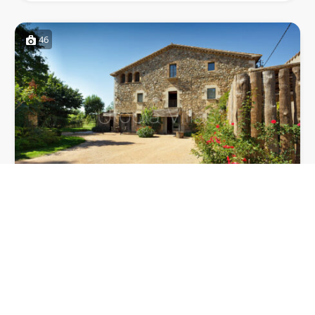
46
MASIA PROVENZAL
11 chambres deluxe pouvant accueillir jusqu’à 24
personnes – Capacité…
24
11
11