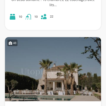
lits…
22
10
10
48