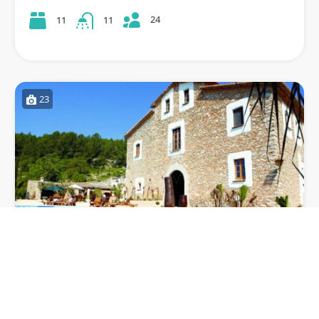
24
11
11
23
MASIA FONTANAL