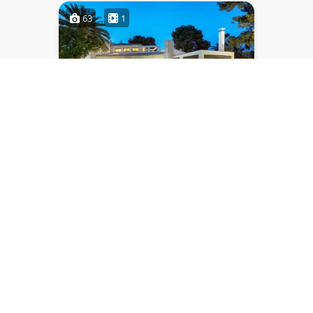
63
1
VILLA MAHE
Villa Mahe, une élégante villa
nichée à Terramar, l'un des
quartiers les plus prestigieux de
Sitges.
OFFRE AOÛT!
12
5
4