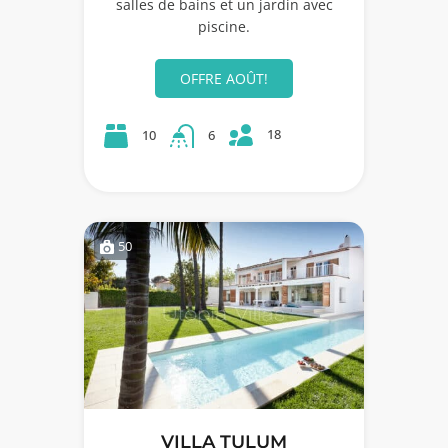
salles de bains et un jardin avec
piscine.
OFFRE AOÛT!
18
10
6
50
VILLA TULUM