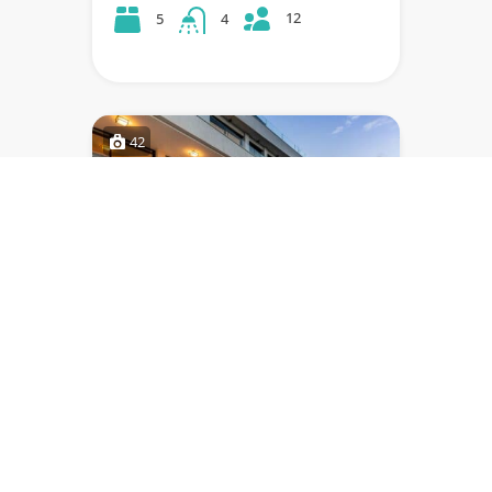
12
5
4
42
VILLA AMELIE
Villa de 5 chambres avec de belles
vues panoramiques et équipée
d'une cuisine d'été et d'un jacuzzi