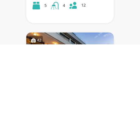
12
5
4
42
VILLA AMELIE
Villa de 5 chambres avec de belles
vues panoramiques et équipée
d'une cuisine d'été et d'un jacuzzi