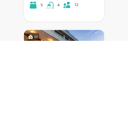
12
5
4
42
VILLA AMELIE
Villa de 5 chambres avec de belles
vues panoramiques et équipée
d'une cuisine d'été et d'un jacuzzi