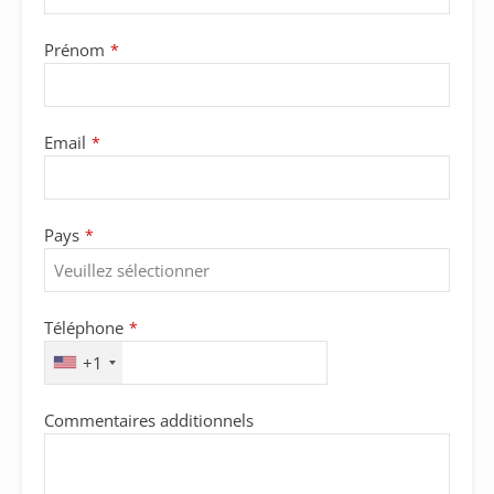
Prénom
*
Phone
Email
*
Number
*
Pays
*
Téléphone
*
+1
Commentaires additionnels