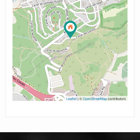
Leaflet
| ©
OpenStreetMap
contributors