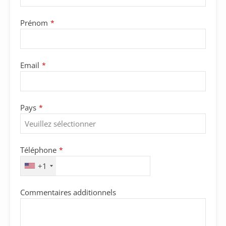
Prénom
*
Email
*
Pays
*
Your
Téléphone
*
Website
*
+1
Commentaires additionnels