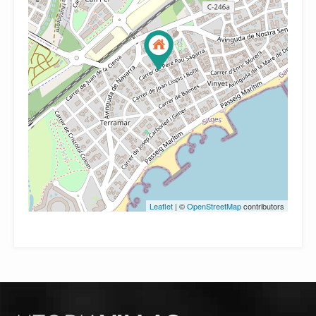
Leaflet
| ©
OpenStreetMap
contributors