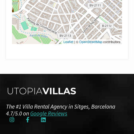
Leaflet
| ©
OpenStreetMap
contributors
The #1 Villa Rental Agency in Sitges, Barcelona
4.7/5.0 on
Google Reviews