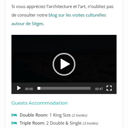
Si vous appréciez l’architecture et l’art, n’oubliez pas
de consulter notre
blog sur les visites culturelles
autour de Sitges.
Lecteur
vidéo
00:00
00:47
Guests Accommodation
Double Room:
1 King Size
(2 Invités)
Triple Room:
2 Double & Single
(3 Invités)