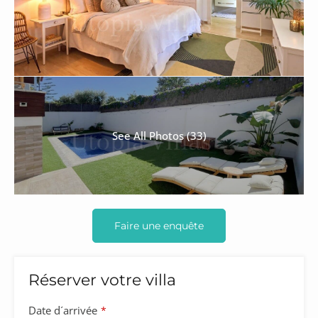
See All Photos (33)
Faire une enquête
Réserver votre villa
Website
Date d´arrivée
*