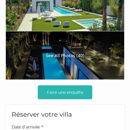
See All Photos (40)
Faire une enquête
Réserver votre villa
Email
Date d´arrivée
*