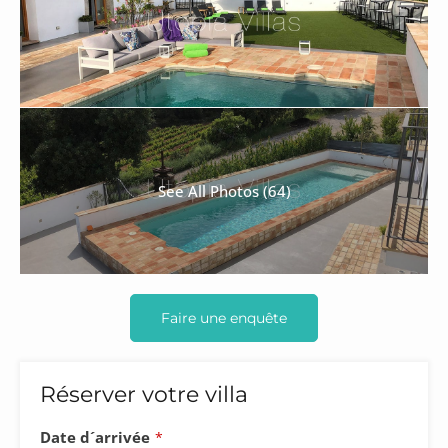
See All Photos (64)
Faire une enquête
Réserver votre villa
Phone
Date d´arrivée
*