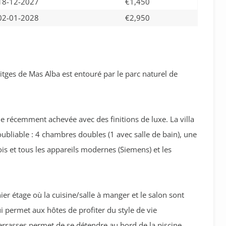
18-12-2027
€1,450
02-01-2028
€2,950
itges de Mas Alba est entouré par le parc naturel de
e récemment achevée avec des finitions de luxe. La villa
oubliable : 4 chambres doubles (1 avec salle de bain), une
ois et tous les appareils modernes (Siemens) et les
rnier étage où la cuisine/salle à manger et le salon sont
i permet aux hôtes de profiter du style de vie
errasses permet de se détendre au bord de la piscine,