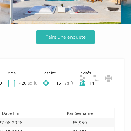
Faire une enquête
Area
Lot Size
Invités
9
420
sq ft
1151
sq ft
14
Date Fin
Par Semaine
27-06-2026
€5,950