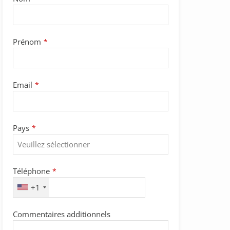
Email
Prénom
*
*
Email
*
Pays
*
Téléphone
*
+1
Commentaires additionnels