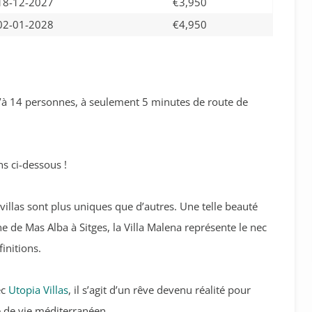
18-12-2027
€3,950
02-01-2028
€4,950
qu’à 14 personnes, à seulement 5 minutes de route de
s ci-dessous !
villas sont plus uniques que d’autres. Une telle beauté
line de Mas Alba à Sitges, la Villa Malena représente le nec
initions.
ec
Utopia Villas
, il s’agit d’un rêve devenu réalité pour
le de vie méditerranéen.