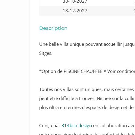
30-10-2027
18-12-2027
Description
Une belle villa unique pouvant accueillir jus
Sitges.
*Option de PISCINE CHAUFFÉE * Voir condition
Toutes nos villas sont uniques, mais certaines 
peut être difficile à trouver. Nichée sur la col
plus ultra en termes d’espace, de design et de f
Conçu par
314bcn design
en collaboration av
quiconque aime le design, le confort et le sty