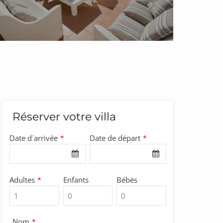
Réserver votre villa
Date d´arrivée
Date de départ
*
*
Email
Adultes
Enfants
Bébés
*
*
Nom
*