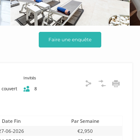
Faire une enquête
Invités
 couvert
8
Date Fin
Par Semaine
27-06-2026
€2,950