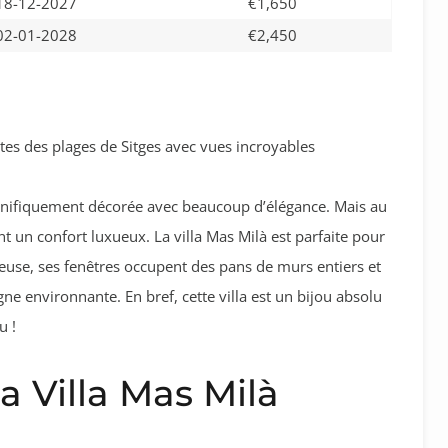
18-12-2027
€1,650
02-01-2028
€2,450
es des plages de Sitges avec vues incroyables
agnifiquement décorée avec beaucoup d’élégance. Mais au
nt un confort luxueux. La villa Mas Milà est parfaite pour
euse, ses fenêtres occupent des pans de murs entiers et
gne environnante. En bref, cette villa est un bijou absolu
u !
 Villa Mas Milà