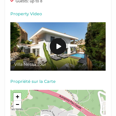
Guests: up to 8
Property Video
Villa Nessa Tour
Propriété sur la Carte
+
−