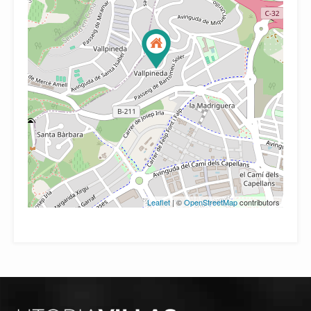
Leaflet
| ©
OpenStreetMap
contributors