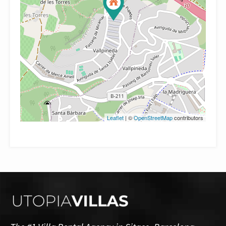
Leaflet
| ©
OpenStreetMap
contributors