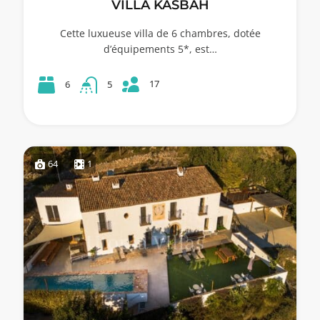
VILLA KASBAH
Cette luxueuse villa de 6 chambres, dotée
d’équipements 5*, est…
17
6
5
64
1